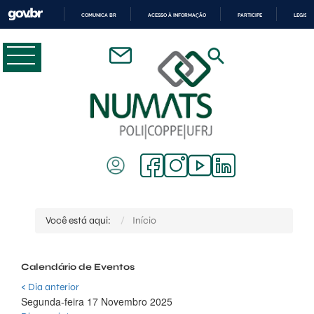
COMUNICA BR
ACESSO À INFORMAÇÃO
PARTICIPE
LEGISL
IR
PARA
O
CONTEÚDO
Você está aqui:
Início
Calendário de Eventos
< Dia anterior
Segunda-feira 17 Novembro 2025