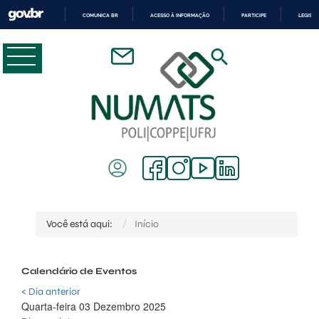
COMUNICA BR
ACESSO À INFORMAÇÃO
PARTICIPE
LEGISL
IR
PARA
O
CONTEÚDO
Você está aqui:
Início
Calendário de Eventos
< Dia anterior
Quarta-feira 03 Dezembro 2025