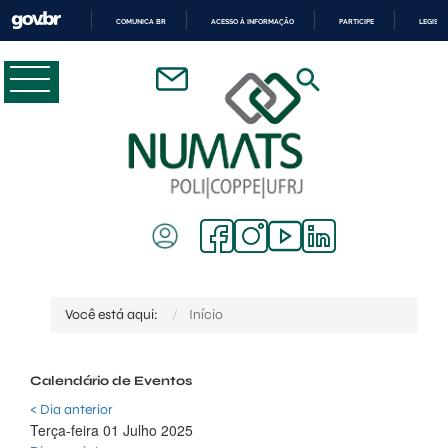
COMUNICA BR
ACESSO À INFORMAÇÃO
PARTICIPE
LEGISL
IR
PARA
O
CONTEÚDO
Você está aqui:
Início
Calendário de Eventos
< Dia anterior
Terça-feira 01 Julho 2025