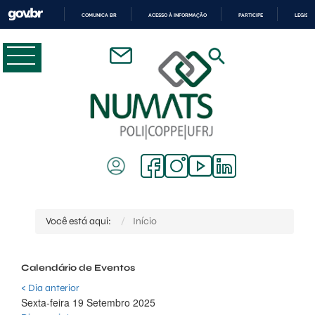
COMUNICA BR
ACESSO À INFORMAÇÃO
PARTICIPE
LEGISL
IR
PARA
O
CONTEÚDO
Você está aqui:
Início
Calendário de Eventos
< Dia anterior
Sexta-feira 19 Setembro 2025