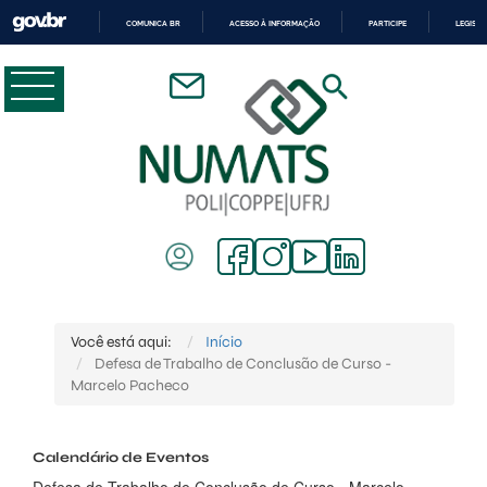
COMUNICA BR
ACESSO À INFORMAÇÃO
PARTICIPE
LEGISL
IR
PARA
O
CONTEÚDO
Você está aqui:
Início
Defesa de Trabalho de Conclusão de Curso -
Marcelo Pacheco
Calendário de Eventos