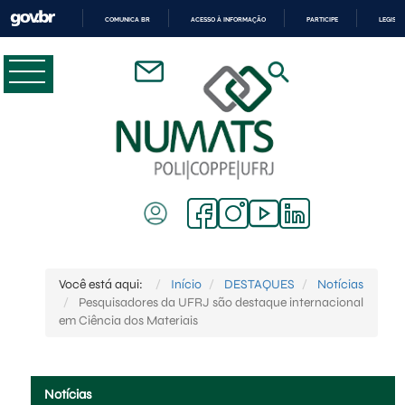
COMUNICA BR
ACESSO À INFORMAÇÃO
PARTICIPE
LEGISL
IR
PARA
O
CONTEÚDO
Você está aqui:
Início
DESTAQUES
Notícias
Pesquisadores da UFRJ são destaque internacional
em Ciência dos Materiais
Notícias