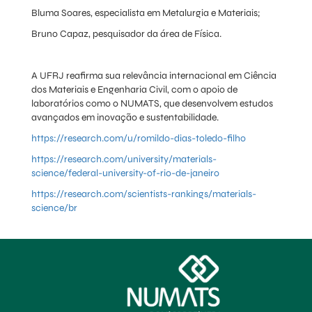
Bluma Soares, especialista em Metalurgia e Materiais;
Bruno Capaz, pesquisador da área de Física.
A UFRJ reafirma sua relevância internacional em Ciência
dos Materiais e Engenharia Civil, com o apoio de
laboratórios como o NUMATS, que desenvolvem estudos
avançados em inovação e sustentabilidade.
https://research.com/u/romildo-dias-toledo-filho
https://research.com/university/materials-
science/federal-university-of-rio-de-janeiro
https://research.com/scientists-rankings/materials-
science/br