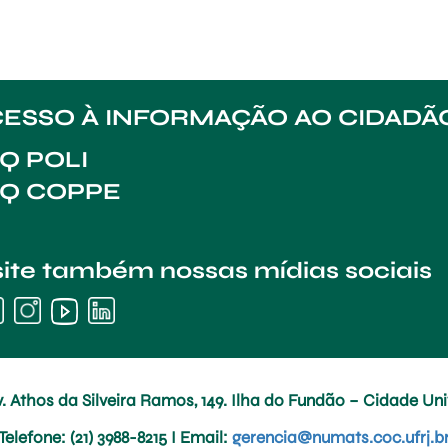
ESSO À INFORMAÇÃO AO CIDADÃ
Q POLI
AQ COPPE
site também nossas mídias sociais
. Athos da Silveira Ramos, 149. Ilha do Fundão – Cidade Univ
Telefone
: (21) 3988-8215 I
Email
:
gerencia@numats.coc.ufrj.b