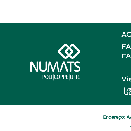
AC
FA
F
Vi
Endereço: Av