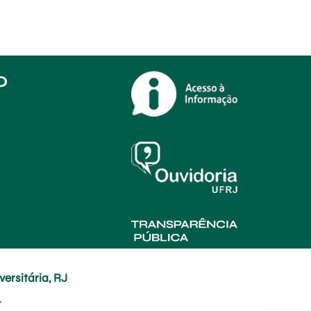
O
ersitária, RJ
r