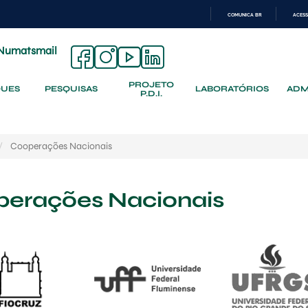
COMUNICA BR
ACESS
IR
PARA
Numatsmail
O
CONTEÚDO
PROJETO
QUES
PESQUISAS
LABORATÓRIOS
ADM
P.D.I.
Cooperações Nacionais
erações Nacionais