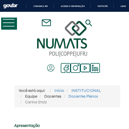
COMUNICA BR
ACESSO À INFORMAÇÃO
PARTICIPE
LEGISL
IR
PARA
O
CONTEÚDO
Você está aqui:
Início
INSTITUCIONAL
Equipe
Docentes
Docentes Plenos
Carina Stolz
Apresentação