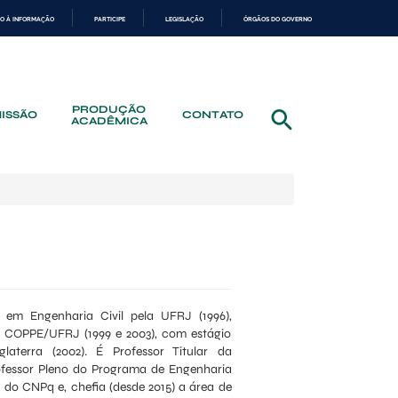
O À INFORMAÇÃO
PARTICIPE
LEGISLAÇÃO
ÓRGÃOS DO GOVERNO
PRODUÇÃO
ISSÃO
CONTATO
ACADÊMICA
em Engenharia Civil pela UFRJ (1996),
a COPPE/UFRJ (1999 e 2003), com estágio
nglaterra (2002). É Professor Titular da
ofessor Pleno do Programa de Engenharia
 do CNPq e, chefia (desde 2015) a área de