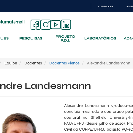
COMUNICA BR
ACESS
IR
PARA
Numatsmail
O
CONTEÚDO
PROJETO
QUES
PESQUISAS
LABORATÓRIOS
ADM
P.D.I.
Equipe
Docentes
Docentes Plenos
Alexandre Landesmann
andre Landesmann
Alexandre Landesmann graduou-se 
concluiu mestrado e doutorado pel
doutoral na Sheffield University-I
FAU/UFRJ (desde julho de 2020), Pr
Civil da COPPE/UFRJ, bolsista PQ-1C