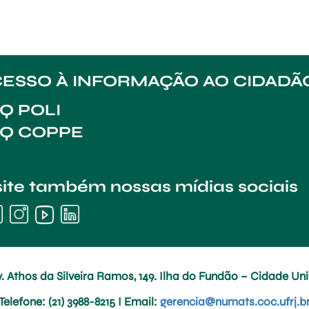
ESSO À INFORMAÇÃO AO CIDADÃ
Q POLI
AQ COPPE
site também nossas mídias sociais
. Athos da Silveira Ramos, 149. Ilha do Fundão – Cidade Univ
Telefone
: (21) 3988-8215 I
Email
:
gerencia@numats.coc.ufrj.b