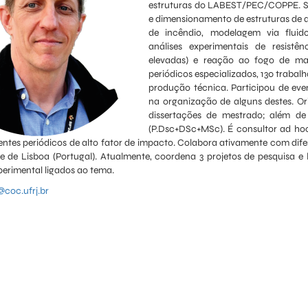
estruturas do LABEST/PEC/COPPE. Su
e dimensionamento de estruturas de a
de incêndio, modelagem via fluid
análises experimentais de resistê
elevadas) e reação ao fogo de mat
periódicos especializados, 130 trabalh
produção técnica. Participou de even
na organização de alguns destes. Or
dissertações de mestrado; além d
(P.Dsc+DSc+MSc). É consultor ad h
erentes periódicos de alto fator de impacto. Colabora ativamente com di
e de Lisboa (Portugal). Atualmente, coordena 3 projetos de pesquisa
perimental ligados ao tema.
coc.ufrj.br