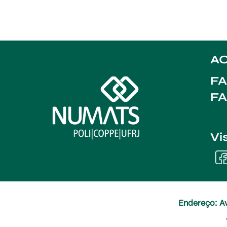
AC
FA
F
Vi
Endereço: Av