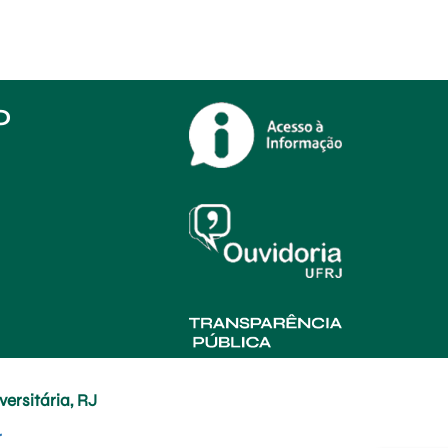
O
ersitária, RJ
r