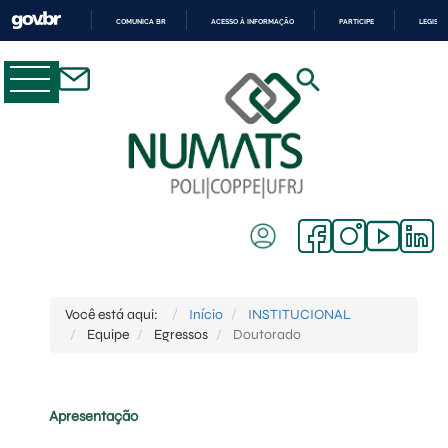
COMUNICA BR
ACESSO À INFORMAÇÃO
PARTICIPE
LEGISL
IR
PARA
O
CONTEÚDO
Você está aqui:
Início
INSTITUCIONAL
Equipe
Egressos
Doutorado
Apresentação