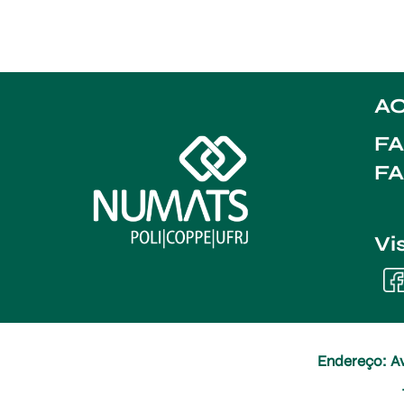
AC
FA
F
Vi
Endereço: Av