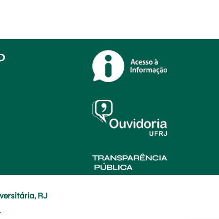
O
ersitária, RJ
r