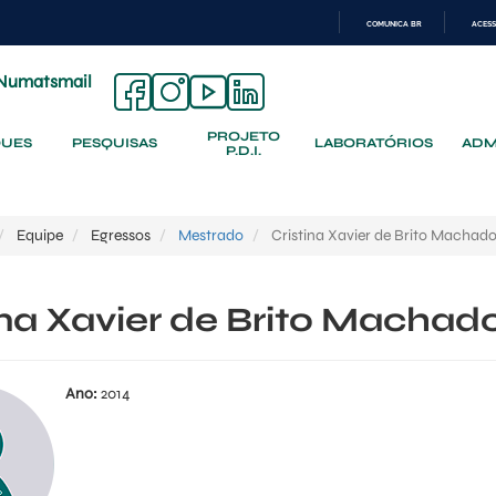
COMUNICA BR
ACESS
IR
PARA
Numatsmail
O
CONTEÚDO
PROJETO
QUES
PESQUISAS
LABORATÓRIOS
ADM
P.D.I.
Equipe
Egressos
Mestrado
Cristina Xavier de Brito Machad
ina Xavier de Brito Machad
Ano:
2014