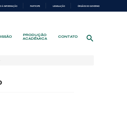
O À INFORMAÇÃO
PARTICIPE
LEGISLAÇÃO
ÓRGÃOS DO GOVERNO
PRODUÇÃO
ISSÃO
CONTATO
ACADÊMICA
o
o