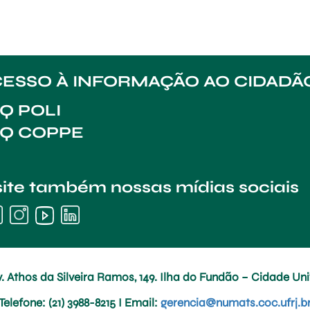
ESSO À INFORMAÇÃO AO CIDADÃ
Q POLI
AQ COPPE
site também nossas mídias sociais
. Athos da Silveira Ramos, 149. Ilha do Fundão – Cidade Univ
Telefone
: (21) 3988-8215 I
Email
:
gerencia@numats.coc.ufrj.b