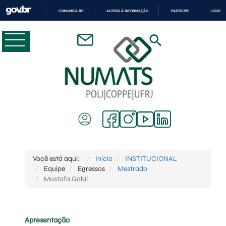
COMUNICA BR
ACESSO À INFORMAÇÃO
PARTICIPE
LEGISL
IR
PARA
O
CONTEÚDO
Você está aqui:
Início
INSTITUCIONAL
Equipe
Egressos
Mestrado
Mostafa Galal
Apresentação