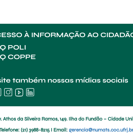
ESSO À INFORMAÇÃO AO CIDADÃ
Q POLI
AQ COPPE
site também nossas mídias sociais
. Athos da Silveira Ramos, 149. Ilha do Fundão – Cidade Univ
Telefone
: (21) 3988-8215 I
Email
:
gerencia@numats.coc.ufrj.b