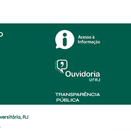
O
ersitária, RJ
r