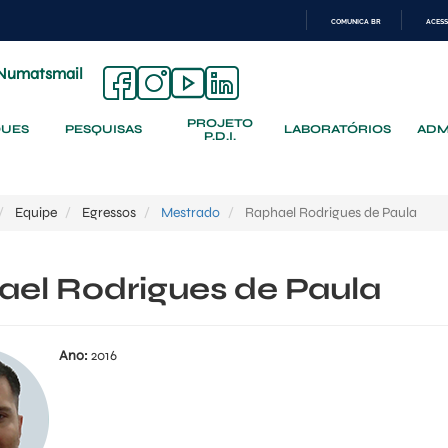
COMUNICA BR
ACESS
IR
PARA
Numatsmail
O
CONTEÚDO
PROJETO
QUES
PESQUISAS
LABORATÓRIOS
ADM
P.D.I.
Equipe
Egressos
Mestrado
Raphael Rodrigues de Paula
el Rodrigues de Paula
Ano:
2016