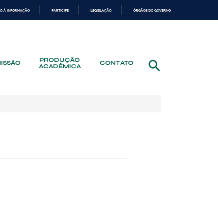
O À INFORMAÇÃO
PARTICIPE
LEGISLAÇÃO
ÓRGÃOS DO GOVERNO
PRODUÇÃO
ISSÃO
CONTATO
ACADÊMICA