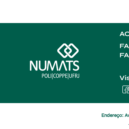
AC
FA
F
Vi
Endereço: Av