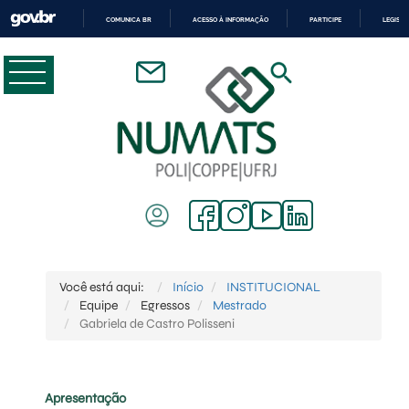
COMUNICA BR
ACESSO À INFORMAÇÃO
PARTICIPE
LEGISL
IR
PARA
O
CONTEÚDO
Você está aqui:
Início
INSTITUCIONAL
Equipe
Egressos
Mestrado
Gabriela de Castro Polisseni
Apresentação