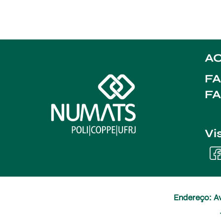
AC
FA
F
Vi
Endereço: Av