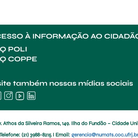
ESSO À INFORMAÇÃO AO CIDADÃ
Q POLI
AQ COPPE
site também nossas mídias sociais
. Athos da Silveira Ramos, 149. Ilha do Fundão – Cidade Univ
Telefone
: (21) 3988-8215 I
Email
:
gerencia@numats.coc.ufrj.b