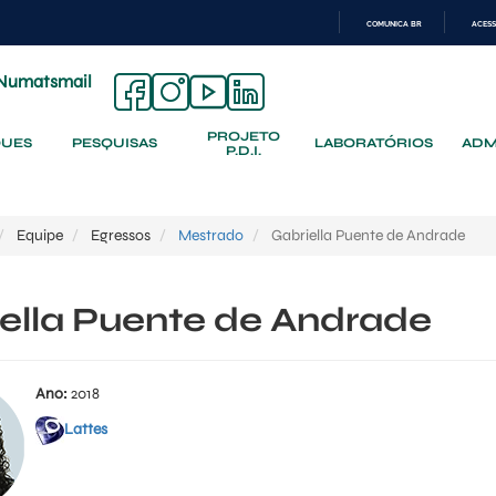
COMUNICA BR
ACESS
IR
PARA
Numatsmail
O
CONTEÚDO
PROJETO
QUES
PESQUISAS
LABORATÓRIOS
ADM
P.D.I.
Equipe
Egressos
Mestrado
Gabriella Puente de Andrade
ella Puente de Andrade
Ano:
2018
Lattes