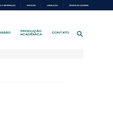
O À INFORMAÇÃO
PARTICIPE
LEGISLAÇÃO
ÓRGÃOS DO GOVERNO
PRODUÇÃO
ISSÃO
CONTATO
ACADÊMICA