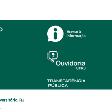
O
ersitária, RJ
r