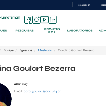
COMUNICA BR
ACESS
IR
PARA
Numatsmail
O
CONTEÚDO
PROJETO
QUES
PESQUISAS
LABORATÓRIOS
ADM
P.D.I.
Equipe
Egressos
Mestrado
Carolina Goulart Bezerra
ina Goulart Bezerra
Ano:
2017
Email:
carol.goulart@coc.ufrj.br