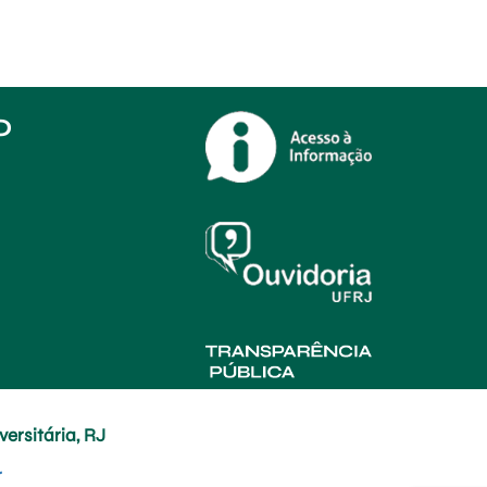
O
ersitária, RJ
r