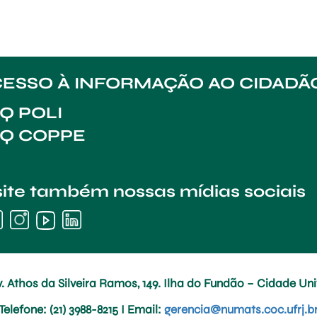
ESSO À INFORMAÇÃO AO CIDADÃ
Q POLI
AQ COPPE
site também nossas mídias sociais
. Athos da Silveira Ramos, 149. Ilha do Fundão – Cidade Univ
Telefone
: (21) 3988-8215 I
Email
:
gerencia@numats.coc.ufrj.b