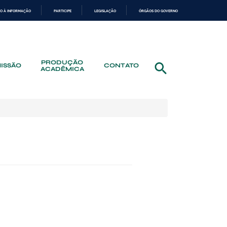
O À INFORMAÇÃO
PARTICIPE
LEGISLAÇÃO
ÓRGÃOS DO GOVERNO
PRODUÇÃO
ISSÃO
CONTATO
ACADÊMICA