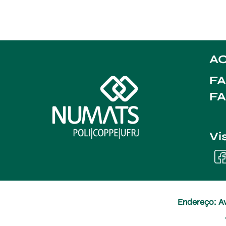
AC
FA
F
Vi
Endereço: Av