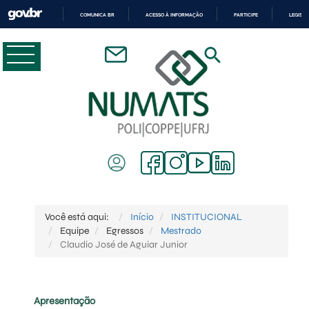
COMUNICA BR
ACESSO À INFORMAÇÃO
PARTICIPE
LEGISL
IR
PARA
O
CONTEÚDO
Você está aqui:
Início
INSTITUCIONAL
Equipe
Egressos
Mestrado
Claudio José de Aguiar Junior
Apresentação