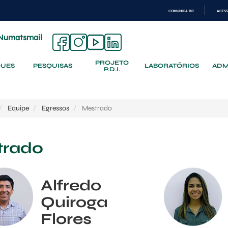
COMUNICA BR
ACESS
IR
PARA
Numatsmail
O
CONTEÚDO
PROJETO
QUES
PESQUISAS
LABORATÓRIOS
ADM
P.D.I.
Equipe
Egressos
Mestrado
trado
Alfredo
Quiroga
Flores