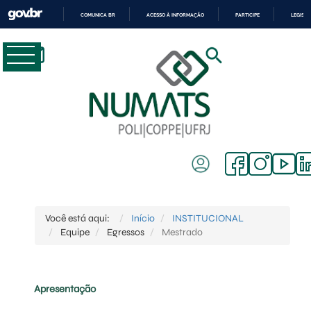
COMUNICA BR
ACESSO À INFORMAÇÃO
PARTICIPE
LEGISL
IR
PARA
O
CONTEÚDO
Você está aqui:
Início
INSTITUCIONAL
Equipe
Egressos
Mestrado
Apresentação