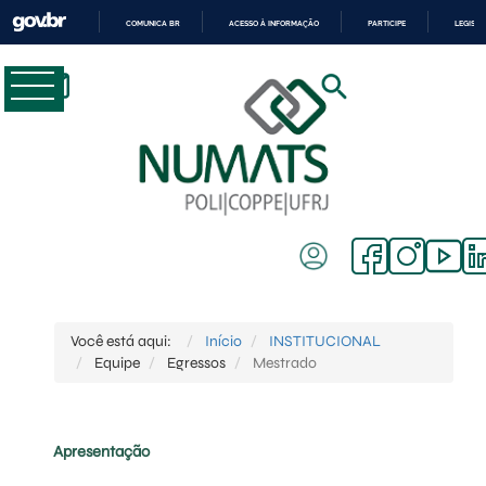
COMUNICA BR
ACESSO À INFORMAÇÃO
PARTICIPE
LEGISL
IR
PARA
O
CONTEÚDO
Você está aqui:
Início
INSTITUCIONAL
Equipe
Egressos
Mestrado
Apresentação