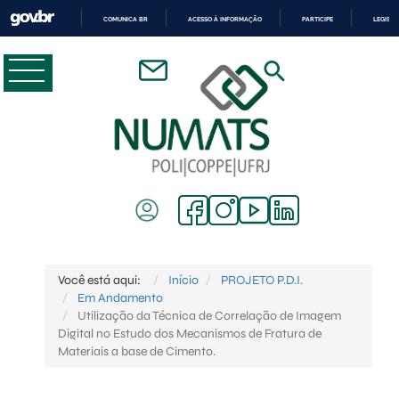
COMUNICA BR
ACESSO À INFORMAÇÃO
PARTICIPE
LEGISL
IR
PARA
O
CONTEÚDO
Você está aqui:
Início
PROJETO P.D.I.
Em Andamento
Utilização da Técnica de Correlação de Imagem
Digital no Estudo dos Mecanismos de Fratura de
Materiais a base de Cimento.