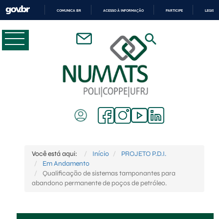
COMUNICA BR
ACESSO À INFORMAÇÃO
PARTICIPE
LEGISL
IR
PARA
O
CONTEÚDO
Você está aqui:
Início
PROJETO P.D.I.
Em Andamento
Qualificação de sistemas tamponantes para
abandono permanente de poços de petróleo.