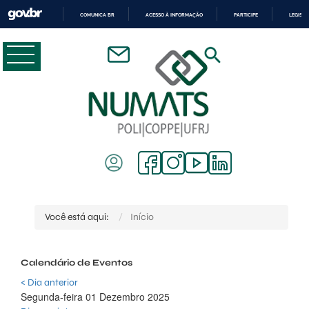
COMUNICA BR
ACESSO À INFORMAÇÃO
PARTICIPE
LEGISL
IR
PARA
O
CONTEÚDO
Você está aqui:
Início
Calendário de Eventos
< Dia anterior
Segunda-feira 01 Dezembro 2025