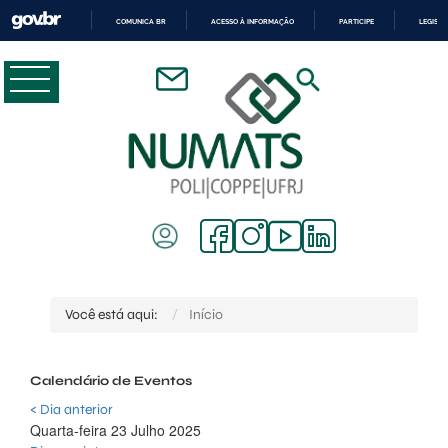
COMUNICA BR
ACESSO À INFORMAÇÃO
PARTICIPE
LEGISL
IR
PARA
O
CONTEÚDO
Você está aqui:
Início
Calendário de Eventos
< Dia anterior
Quarta-feira 23 Julho 2025