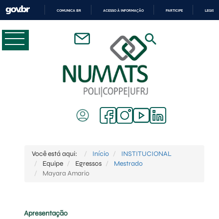
COMUNICA BR
ACESSO À INFORMAÇÃO
PARTICIPE
LEGISL
IR
PARA
O
CONTEÚDO
Você está aqui:
Início
INSTITUCIONAL
Equipe
Egressos
Mestrado
Mayara Amario
Apresentação