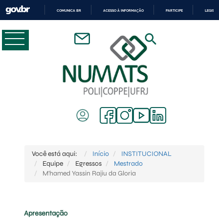
COMUNICA BR
ACESSO À INFORMAÇÃO
PARTICIPE
LEGISL
IR
PARA
O
CONTEÚDO
Você está aqui:
Início
INSTITUCIONAL
Equipe
Egressos
Mestrado
M'hamed Yassin Rajiu da Gloria
Apresentação