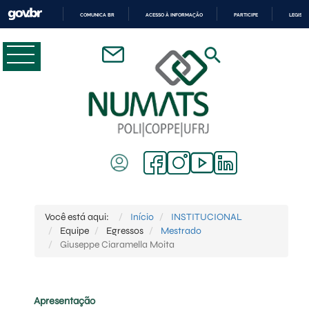
COMUNICA BR
ACESSO À INFORMAÇÃO
PARTICIPE
LEGISL
IR
PARA
O
CONTEÚDO
Você está aqui:
Início
INSTITUCIONAL
Equipe
Egressos
Mestrado
Giuseppe Ciaramella Moita
Apresentação