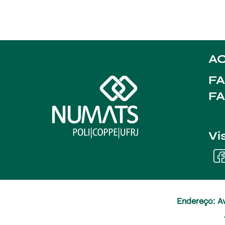
AC
FA
F
Vi
Endereço: Av