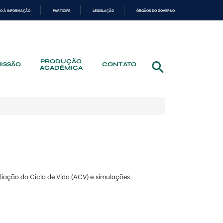
O À INFORMAÇÃO
PARTICIPE
LEGISLAÇÃO
ÓRGÃOS DO GOVERNO
PRODUÇÃO
ISSÃO
CONTATO
ACADÊMICA
liação do Ciclo de Vida (ACV) e simulações