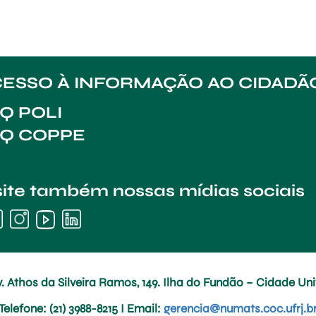
ESSO À INFORMAÇÃO AO CIDADÃ
Q POLI
AQ COPPE
site também nossas mídias sociais
. Athos da Silveira Ramos, 149. Ilha do Fundão – Cidade Univ
Telefone
: (21) 3988-8215 I
Email
:
gerencia@numats.coc.ufrj.b