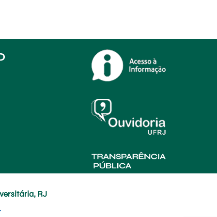
O
ersitária, RJ
r