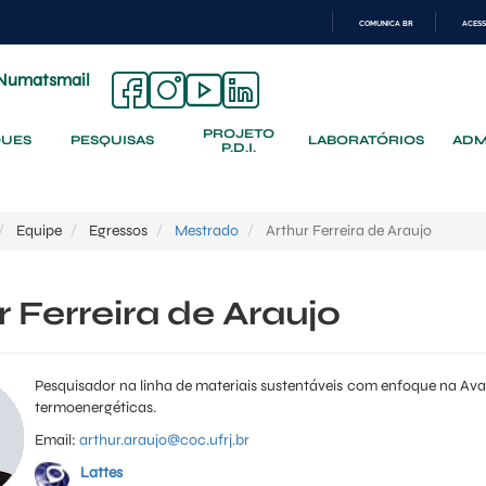
COMUNICA BR
ACESS
IR
PARA
Numatsmail
O
CONTEÚDO
PROJETO
QUES
PESQUISAS
LABORATÓRIOS
ADM
P.D.I.
Equipe
Egressos
Mestrado
Arthur Ferreira de Araujo
r Ferreira de Araujo
Pesquisador na linha de materiais sustentáveis com enfoque na Ava
termoenergéticas.
Email:
arthur.araujo@coc.ufrj.br
Lattes